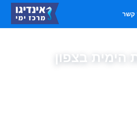
 קשר
 הימית בצפון