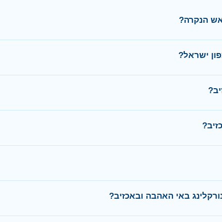
ש הנקרה?
ון ישראל?
יב?
זיב?
קלינג באי האהבה ובאכזיב?